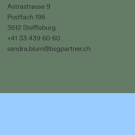
Astrastrasse 9
Postfach 195
3612 Steffisburg
+41 33 439 60 60
sandra.blum@bsgpartner.ch