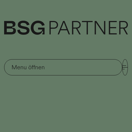
© 2026 BSGPARTNER AG NOTARIAT ADVOKATUR
KANZLEI
KOMPETENZEN
KARRIERE
Menu
öffnen
KONTAKT
DATENSCHUTZ
IMPRESSUM
RUFEN SIE AN.
BEVOR
GOOGLE ODER EINE KI ZU
IHRER RECHTSBERATUNG